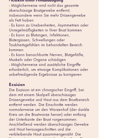
- Risiken einer Fettabsaugung
- Möglicherweise wird nicht das gesamte
überschüssige Brustgewebe entfernt,
insbesondere wenn Sie mehr Drüsengewebe
als Fett haben
- Es kann zu Unebenheiten, Asymmetrien oder
Unregelmäßigkeiten in Ihrer Brust kommen
- Es kann zu Blutungen, Infektionen,
Blutergüssen, Schwellungen oder
Taubheitsgefühlen im behandelten Bereich
kommen
- Es kann benachbarte Nerven, Blutgefäße,
Muskeln oder Organe schädigen
- Möglicherweise sind zusätzliche Eingriffe
erforderlich, um etwaige Komplikationen oder
unbefriedigende Ergebnisse zu korrigieren
Exzision
Die Exzision ist ein chirurgischer Eingriff, bei
dem mit einem Skalpell überschüssiges
Drüsengewebe und Haut aus dem Brustbereich
entfernt werden. Die Einschnitte werden
normalerweise um den Warzenhof (der dunkle
Kreis um die Brustwarze herum) oder entlang
der Unterkante der Brust vorgenommen.
Anschließend werden überschüssiges Gewebe
und Haut herausgeschnitten und die
verbleibende Haut zusammengenäht. Die