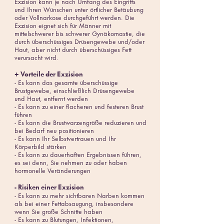
Exzision kann je nach Umfang des Eingriffs
und Ihren Wünschen unter örtlicher Betäubung
oder Vollnarkose durchgeführt werden. Die
Exzision eignet sich für Männer mit
mittelschwerer bis schwerer Gynäkomastie, die
durch überschüssiges Drüsengewebe und/oder
Haut, aber nicht durch überschüssiges Fett
verursacht wird.
+ Vorteile der Exzision
- Es kann das gesamte überschüssige
Brustgewebe, einschließlich Drüsengewebe
und Haut, entfernt werden
- Es kann zu einer flacheren und festeren Brust
führen
- Es kann die Brustwarzengröße reduzieren und
bei Bedarf neu positionieren
- Es kann Ihr Selbstvertrauen und Ihr
Körperbild stärken
- Es kann zu dauerhaften Ergebnissen führen,
es sei denn, Sie nehmen zu oder haben
hormonelle Veränderungen
- Risiken einer Exzision
- Es kann zu mehr sichtbaren Narben kommen
als bei einer Fettabsaugung, insbesondere
wenn Sie große Schnitte haben
- Es kann zu Blutungen, Infektionen,