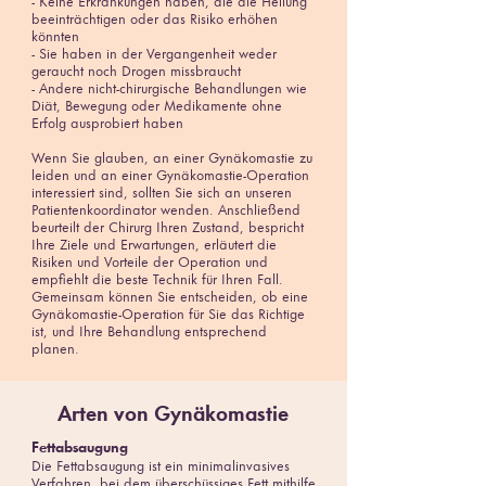
- Keine Erkrankungen haben, die die Heilung
beeinträchtigen oder das Risiko erhöhen
könnten
- Sie haben in der Vergangenheit weder
geraucht noch Drogen missbraucht
- Andere nicht-chirurgische Behandlungen wie
Diät, Bewegung oder Medikamente ohne
Erfolg ausprobiert haben
Wenn Sie glauben, an einer Gynäkomastie zu
leiden und an einer Gynäkomastie-Operation
interessiert sind, sollten Sie sich an unseren
Patientenkoordinator wenden. Anschließend
beurteilt der Chirurg Ihren Zustand, bespricht
Ihre Ziele und Erwartungen, erläutert die
Risiken und Vorteile der Operation und
empfiehlt die beste Technik für Ihren Fall.
Gemeinsam können Sie entscheiden, ob eine
Gynäkomastie-Operation für Sie das Richtige
ist, und Ihre Behandlung entsprechend
planen.
Arten von Gynäkomastie
Fettabsaugung
Die Fettabsaugung ist ein minimalinvasives
Verfahren, bei dem überschüssiges Fett mithilfe