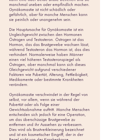
manchmal uneben oder empfindlich machen.
Gynäkomastie ist nicht schädlich oder
gefährlich, aber für manche Menschen kann
sie peinlich oder unangenehm sein.
Die Hauptursache für Gynäkomastie ist ein
Ungleichgewicht zwischen den Hormonen
Östrogen und Testosteron. Östrogen ist das
Hormon, das das Brustgewebe wachsen lässt,
während Testosteron das Hormon ist, das dies
verhindert. Normalerweise haben Männer
einen viel höheren Testosteronspiegel als
Östrogen, aber manchmal kann sich dieses
Gleichgewicht aufgrund verschiedener
Faktoren wie Pubertät, Alterung, Fettleibigkeit,
Medikamente oder bestimmte Krankheiten
verändern.
Gynäkomastie verschwindet in der Regel von
selbst, vor allem, wenn sie während der
Pubertät oder als Folge einer
Gewichtsabnahme auftritt. Manche Menschen
entscheiden sich jedoch für eine Operation,
um das überschüssige Brustgewebe zu
entfernen und ihr Aussehen zu verbessern.
Dies wird als Brustverkleinerung bezeichnet
und ist ein kosmetischer Eingriff, der in der
Regel nicht von der Krankenkasse