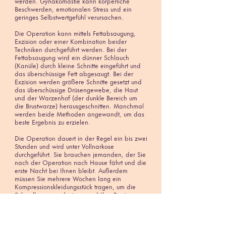
werden. Gynäkomastie kann körperliche
Beschwerden, emotionalen Stress und ein
geringes Selbstwertgefühl verursachen.
Die Operation kann mittels Fettabsaugung,
Exzision oder einer Kombination beider
Techniken durchgeführt werden. Bei der
Fettabsaugung wird ein dünner Schlauch
(Kanüle) durch kleine Schnitte eingeführt und
das überschüssige Fett abgesaugt. Bei der
Exzision werden größere Schnitte gesetzt und
das überschüssige Drüsengewebe, die Haut
und der Warzenhof (der dunkle Bereich um
die Brustwarze) herausgeschnitten. Manchmal
werden beide Methoden angewandt, um das
beste Ergebnis zu erzielen.
Die Operation dauert in der Regel ein bis zwei
Stunden und wird unter Vollnarkose
durchgeführt. Sie brauchen jemanden, der Sie
nach der Operation nach Hause fährt und die
erste Nacht bei Ihnen bleibt. Außerdem
müssen Sie mehrere Wochen lang ein
Kompressionskleidungsstück tragen, um die
Schwellung zu reduzieren und Ihre Brust zu
stützen.
Wie jeder chirurgische Eingriff birgt auch die