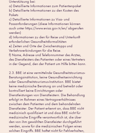
Unterstützung bei:
a) Detaillierte Informationen zum Patientenpaket
b) Detaillierte Informationen zu den Kosten des
Pakets
c) Detaillierte Informationen zu Visa- und
Passanforderungen (diese Informationen können
auch unter
https://www.evisa.gov.tr/en/
abgerufen
werden)
d) Informationen zu den für Reise und Unterkunft
erforderlichen Gesundheitsformalitäten
e) Zeiten und Orte der Zwischenstopps und
Verkehrsverbindungen für die Reise.
f) Name, Adresse und Telefonnummer des Arztes,
des Dienstleisters des Patienten oder eines Vertreters
in der Gegend, den der Patient um Hilfe bitten kann.
2.3. BBE ist eine vermittelnde Gesundheitstourismus-
Beratungsinstitution, keine Gesundheitseinrichtung
oder Gesundheitstourismus-Institution. BBE bietet
keine medizinische Beratung an und betreibt oder
kontrolliert keine Einrichtungen oder
Dienstleistungen von Dienstleistern. Die Behandlung
erfolgt im Rahmen eines Vertragsverhältnisses
zwischen dem Patienten und dem behandelnden
Dienstleister. Der Patient erkennt an, dass BBE nicht
medizinisch qualifiziert ist und dass BBE nicht für
medizinische Eingriffe verantwortlich ist, die über
den von ihm gewählten Dienstleister durchgeführt
werden, sowie für die medizinischen Folgen eines
solchen Eingriffs. BBE haftet nicht für Fehlverhalten,