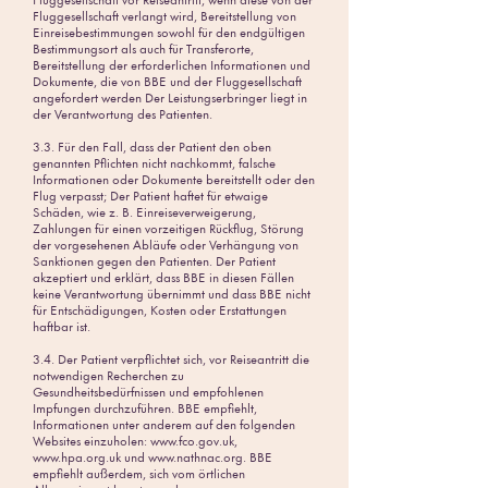
Fluggesellschaft vor Reiseantritt, wenn diese von der
Fluggesellschaft verlangt wird, Bereitstellung von
Einreisebestimmungen sowohl für den endgültigen
Bestimmungsort als auch für Transferorte,
Bereitstellung der erforderlichen Informationen und
Dokumente, die von BBE und der Fluggesellschaft
angefordert werden Der Leistungserbringer liegt in
der Verantwortung des Patienten.
3.3. Für den Fall, dass der Patient den oben
genannten Pflichten nicht nachkommt, falsche
Informationen oder Dokumente bereitstellt oder den
Flug verpasst; Der Patient haftet für etwaige
Schäden, wie z. B. Einreiseverweigerung,
Zahlungen für einen vorzeitigen Rückflug, Störung
der vorgesehenen Abläufe oder Verhängung von
Sanktionen gegen den Patienten. Der Patient
akzeptiert und erklärt, dass BBE in diesen Fällen
keine Verantwortung übernimmt und dass BBE nicht
für Entschädigungen, Kosten oder Erstattungen
haftbar ist.
3.4. Der Patient verpflichtet sich, vor Reiseantritt die
notwendigen Recherchen zu
Gesundheitsbedürfnissen und empfohlenen
Impfungen durchzuführen. BBE empfiehlt,
Informationen unter anderem auf den folgenden
Websites einzuholen:
www.fco.gov.uk
,
www.hpa.org.uk
und
www.nathnac.org
. BBE
empfiehlt außerdem, sich vom örtlichen