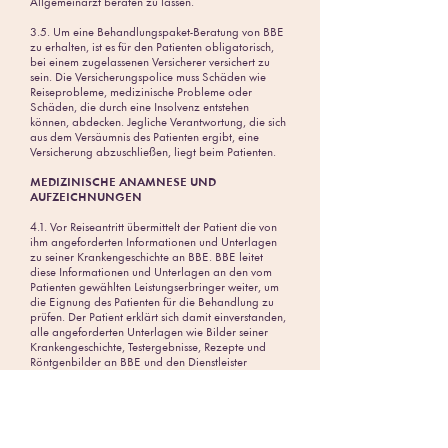
Allgemeinarzt beraten zu lassen.
3.5. Um eine Behandlungspaket-Beratung von BBE
zu erhalten, ist es für den Patienten obligatorisch,
bei einem zugelassenen Versicherer versichert zu
sein. Die Versicherungspolice muss Schäden wie
Reiseprobleme, medizinische Probleme oder
Schäden, die durch eine Insolvenz entstehen
können, abdecken. Jegliche Verantwortung, die sich
aus dem Versäumnis des Patienten ergibt, eine
Versicherung abzuschließen, liegt beim Patienten.
MEDIZINISCHE ANAMNESE UND
AUFZEICHNUNGEN
4.1. Vor Reiseantritt übermittelt der Patient die von
ihm angeforderten Informationen und Unterlagen
zu seiner Krankengeschichte an BBE. BBE leitet
diese Informationen und Unterlagen an den vom
Patienten gewählten Leistungserbringer weiter, um
die Eignung des Patienten für die Behandlung zu
prüfen. Der Patient erklärt sich damit einverstanden,
alle angeforderten Unterlagen wie Bilder seiner
Krankengeschichte, Testergebnisse, Rezepte und
Röntgenbilder an BBE und den Dienstleister
weiterzugeben. Der Patient stimmt zu und erklärt,
dass BBE für den Fall, dass diese Aufzeichnungen
und die angegebenen Informationen unvollständig
und unrichtig sind, nicht für etwaige negative Folgen
verantwortlich ist, die sich daraus ergeben können.