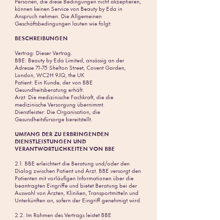
Personen, die diese Bedingungen nicht akzeptieren,
können keinen Service von Beauty by Eda in
Anspruch nehmen. Die Allgemeinen
Geschäftsbedingungen lauten wie folgt:
BESCHREIBUNGEN
Vertrag: Dieser Vertrag.
BBE: Beauty by Eda Limited, ansässig an der
Adresse 71-75
Shelton Street, Covent Garden,
London, WC2H 9JQ, the UK
Patient: Ein Kunde, der von BBE
Gesundheitsberatung erhält.
Arzt: Die medizinische Fachkraft, die die
medizinische Versorgung übernimmt.
Dienstleister: Die Organisation, die
Gesundheitsfürsorge bereitstellt.
UMFANG DER ZU ERBRINGENDEN
DIENSTLEISTUNGEN UND
VERANTWORTLICHKEITEN VON BBE
2.1. BBE erleichtert die Beratung und/oder den
Dialog zwischen Patient und Arzt. BBE versorgt den
Patienten mit vorläufigen Informationen über die
beantragten Eingriffe und bietet Beratung bei der
Auswahl von Ärzten, Kliniken, Transportmitteln und
Unterkünften an, sofern der Eingriff genehmigt wird.
2.2. Im Rahmen des Vertrags leistet BBE