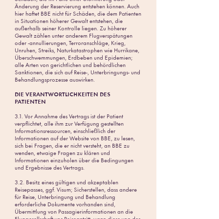
Änderung der Reservierung entstehen können. Auch
hier haftet BBE nicht für Schäden, die dem Patienten
in Situationen höherer Gewalt entstehen, die
außerhalb seiner Kontrolle liegen. Zu höherer
Gewalt zählen unter anderem Flugverspätungen
oder -annullierungen, Terroranschläge, Krieg,
Unruhen, Streiks, Naturkatastrophen wie Hurrikane,
Überschwemmungen, Erdbeben und Epidemien;
alle Arten von gerichtlichen und behördlichen
Sanktionen, die sich auf Reise-, Unterbringungs- und
Behandlungsprozesse auswirken.
DIE VERANTWORTLICHKEITEN DES
PATIENTEN
3.1. Vor Annahme des Vertrags ist der Patient
verpflichtet, alle ihm zur Verfügung gestellten
Informationsressourcen, einschließlich der
Informationen auf der Website von BBE, zu lesen,
sich bei Fragen, die er nicht versteht, an BBE zu
wenden, etwaige Fragen zu klären und
Informationen einzuholen über die Bedingungen
und Ergebnisse des Vertrags.
3.2. Besitz eines gültigen und akzeptablen
Reisepasses, ggf. Visum; Sicherstellen, dass andere
für Reise, Unterbringung und Behandlung
erforderliche Dokumente vorhanden sind,
Übermittlung von Passagierinformationen an die