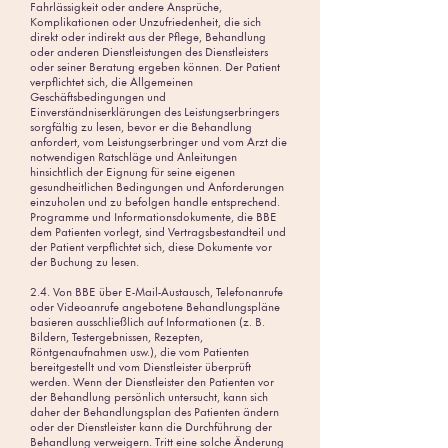
Fahrlässigkeit oder andere Ansprüche,
Komplikationen oder Unzufriedenheit, die sich
direkt oder indirekt aus der Pflege, Behandlung
oder anderen Dienstleistungen des Dienstleisters
oder seiner Beratung ergeben können. Der Patient
verpflichtet sich, die Allgemeinen
Geschäftsbedingungen und
Einverständniserklärungen des Leistungserbringers
sorgfältig zu lesen, bevor er die Behandlung
anfordert, vom Leistungserbringer und vom Arzt die
notwendigen Ratschläge und Anleitungen
hinsichtlich der Eignung für seine eigenen
gesundheitlichen Bedingungen und Anforderungen
einzuholen und zu befolgen handle entsprechend.
Programme und Informationsdokumente, die BBE
dem Patienten vorlegt, sind Vertragsbestandteil und
der Patient verpflichtet sich, diese Dokumente vor
der Buchung zu lesen.
2.4. Von BBE über E-Mail-Austausch, Telefonanrufe
oder Videoanrufe angebotene Behandlungspläne
basieren ausschließlich auf Informationen (z. B.
Bildern, Testergebnissen, Rezepten,
Röntgenaufnahmen usw.), die vom Patienten
bereitgestellt und vom Dienstleister überprüft
werden. Wenn der Dienstleister den Patienten vor
der Behandlung persönlich untersucht, kann sich
daher der Behandlungsplan des Patienten ändern
oder der Dienstleister kann die Durchführung der
Behandlung verweigern. Tritt eine solche Änderung