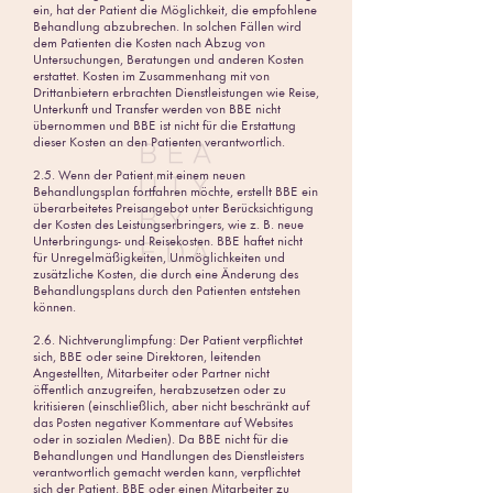
ein, hat der Patient die Möglichkeit, die empfohlene
Behandlung abzubrechen. In solchen Fällen wird
dem Patienten die Kosten nach Abzug von
Untersuchungen, Beratungen und anderen Kosten
erstattet. Kosten im Zusammenhang mit von
Drittanbietern erbrachten Dienstleistungen wie Reise,
Unterkunft und Transfer werden von BBE nicht
übernommen und BBE ist nicht für die Erstattung
dieser Kosten an den Patienten verantwortlich.
2.5. Wenn der Patient mit einem neuen
Behandlungsplan fortfahren möchte, erstellt BBE ein
überarbeitetes Preisangebot unter Berücksichtigung
der Kosten des Leistungserbringers, wie z. B. neue
Unterbringungs- und Reisekosten. BBE haftet nicht
für Unregelmäßigkeiten, Unmöglichkeiten und
zusätzliche Kosten, die durch eine Änderung des
Behandlungsplans durch den Patienten entstehen
können.
2.6. Nichtverunglimpfung: Der Patient verpflichtet
sich, BBE oder seine Direktoren, leitenden
Angestellten, Mitarbeiter oder Partner nicht
öffentlich anzugreifen, herabzusetzen oder zu
kritisieren (einschließlich, aber nicht beschränkt auf
das Posten negativer Kommentare auf Websites
oder in sozialen Medien). Da BBE nicht für die
Behandlungen und Handlungen des Dienstleisters
verantwortlich gemacht werden kann, verpflichtet
sich der Patient, BBE oder einen Mitarbeiter zu