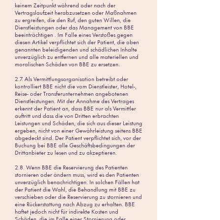
keinem Zeitpunkt während oder nach der
Vertragslaufzeit herabzusetzen oder Maßnahmen
zu ergreifen, die den Ruf, den guten Willen, die
Dienstleistungen oder das Management von BBE
beeinträchtigen . Im Falle eines Verstoßes gegen
diesen Artikel verpflichtet sich der Patient, die oben
genannten beleidigenden und schädlichen Inhalte
unverzüglich zu entfernen und alle materiellen und
moralischen Schäden von BBE zu ersetzen.
2.7. Als Vermittlungsorganisation betreibt oder
kontrolliert BBE nicht die vom Dienstleister, Hotel-,
Reise- oder Transferunternehmen angebotenen
Dienstleistungen. Mit der Annahme des Vertrages
erkennt der Patient an, dass BBE nur als Vermittler
auftritt und dass die von Dritten erbrachten
Leistungen und Schäden, die sich aus dieser Leistung
ergeben, nicht von einer Gewährleistung seitens BBE
abgedeckt sind. Der Patient verpflichtet sich, vor der
Buchung bei BBE alle Geschäftsbedingungen der
Drittanbieter zu lesen und zu akzeptieren.
2.8. Wenn BBE die Reservierung des Patienten
stornieren oder ändern muss, wird es den Patienten
unverzüglich benachrichtigen. In solchen Fällen hat
der Patient die Wahl, die Behandlung mit BBE zu
verschieben oder die Reservierung zu stornieren und
eine Rückerstattung nach Abzug zu erhalten. BBE
haftet jedoch nicht für indirekte Kosten und
Schäden, die im Falle einer Stornierung oder